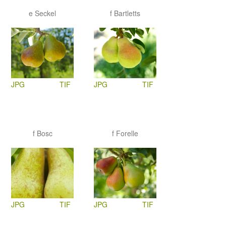
e Seckel
f Bartletts
JPG
TIF
JPG
TIF
f Bosc
f Forelle
JPG
TIF
JPG
TIF