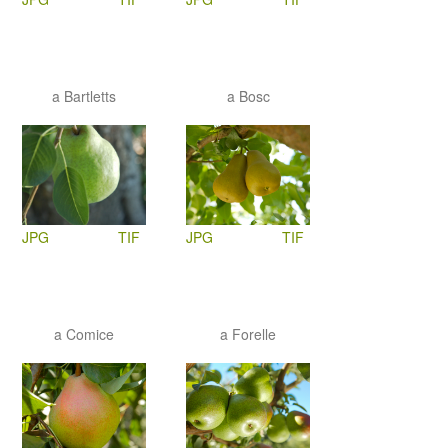
a Bartletts
a Bosc
JPG
TIF
JPG
TIF
a Comice
a Forelle