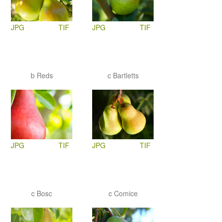
JPG
TIF
JPG
TIF
b Reds
c Bartletts
JPG
TIF
JPG
TIF
c Bosc
c Comice