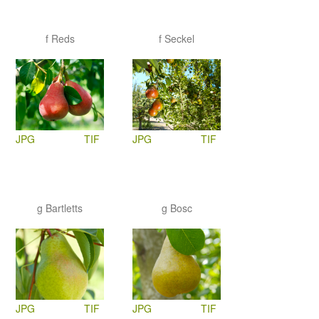
f Reds
f Seckel
JPG
TIF
JPG
TIF
g Bartletts
g Bosc
JPG
TIF
JPG
TIF