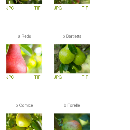
JPG
TIF
JPG
TIF
a Reds
b Bartletts
JPG
TIF
JPG
TIF
b Comice
b Forelle